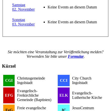
Samstag
Keine Events an diesem Datum
02. November
Sonntag
Keine Events an diesem Datum
03. November
Sie möchten eine Veranstaltung zur Veröffentlichung melden?
Verwenden Sie bitte unser
Formular
.
Kürzel
Christusgemeinde
City Church
CGI
CCI
Ingolstadt
Ingolstadt
Evangelisch-
Evangelisch-
EFG
Freikirchliche
ELK
Lutherische Kirche
Gemeinde (Baptisten)
Freie evangelische
JesusCentrum
FeG
JC