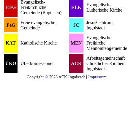
Evangelisch-
Evangelisch-
EFG
Freikirchliche
ELK
Lutherische Kirche
Gemeinde (Baptisten)
Freie evangelische
JesusCentrum
FeG
JC
Gemeinde
Ingolstadt
Evangelische
KAT
Katholische Kirche
MEN
Freikirche
Mennonitengemeinde
Arbeitsgemeinschaft
ÜKO
Überkonfessionell
ACK
Christlicher Kirchen
Ingolstadt
Copyright
©
2026 ACK Ingolstadt |
Impressum