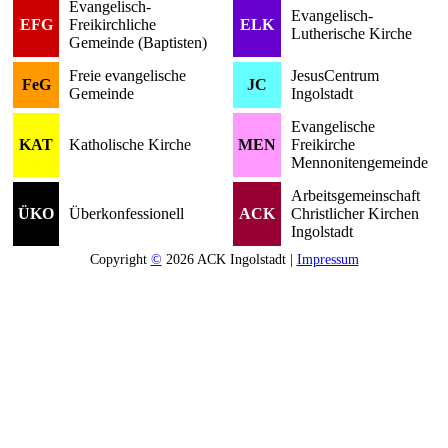
Evangelisch-
Evangelisch-
EFG
Freikirchliche
ELK
Lutherische Kirche
Gemeinde (Baptisten)
Freie evangelische
JesusCentrum
FeG
JC
Gemeinde
Ingolstadt
Evangelische
KAT
Katholische Kirche
MEN
Freikirche
Mennonitengemeinde
Arbeitsgemeinschaft
ÜKO
Überkonfessionell
ACK
Christlicher Kirchen
Ingolstadt
Copyright
©
2026 ACK Ingolstadt |
Impressum