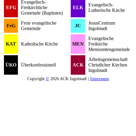
Evangelisch-
Evangelisch-
EFG
Freikirchliche
ELK
Lutherische Kirche
Gemeinde (Baptisten)
Freie evangelische
JesusCentrum
FeG
JC
Gemeinde
Ingolstadt
Evangelische
KAT
Katholische Kirche
MEN
Freikirche
Mennonitengemeinde
Arbeitsgemeinschaft
ÜKO
Überkonfessionell
ACK
Christlicher Kirchen
Ingolstadt
Copyright
©
2026 ACK Ingolstadt |
Impressum