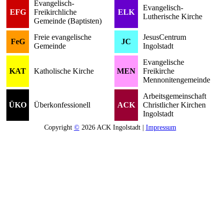
Evangelisch-
Evangelisch-
EFG
Freikirchliche
ELK
Lutherische Kirche
Gemeinde (Baptisten)
Freie evangelische
JesusCentrum
FeG
JC
Gemeinde
Ingolstadt
Evangelische
KAT
Katholische Kirche
MEN
Freikirche
Mennonitengemeinde
Arbeitsgemeinschaft
ÜKO
Überkonfessionell
ACK
Christlicher Kirchen
Ingolstadt
Copyright
©
2026 ACK Ingolstadt |
Impressum