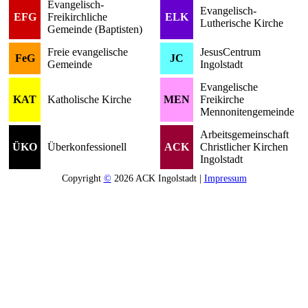
Evangelisch-
Evangelisch-
EFG
Freikirchliche
ELK
Lutherische Kirche
Gemeinde (Baptisten)
Freie evangelische
JesusCentrum
FeG
JC
Gemeinde
Ingolstadt
Evangelische
KAT
Katholische Kirche
MEN
Freikirche
Mennonitengemeinde
Arbeitsgemeinschaft
ÜKO
Überkonfessionell
ACK
Christlicher Kirchen
Ingolstadt
Copyright
©
2026 ACK Ingolstadt |
Impressum