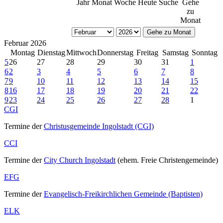
Jahr
Monat
Woche
Heute
Suche
Gehe
zu
Monat
Gehe zu Monat
Februar 2026
Montag
Dienstag
Mittwoch
Donnerstag
Freitag
Samstag
Sonntag
5
26
27
28
29
30
31
1
6
2
3
4
5
6
7
8
7
9
10
11
12
13
14
15
8
16
17
18
19
20
21
22
9
23
24
25
26
27
28
1
CGI
Termine der
Christusgemeinde Ingolstadt (CGI)
CCI
Termine der
City Church Ingolstadt
(ehem. Freie Christengemeinde)
EFG
Termine der
Evangelisch-Freikirchlichen Gemeinde (Baptisten)
ELK