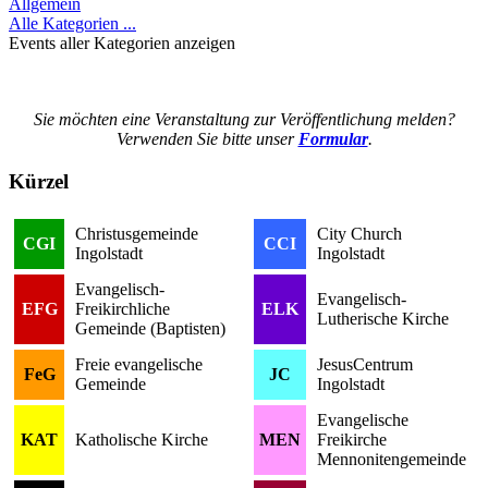
Allgemein
Alle Kategorien ...
Events aller Kategorien anzeigen
Sie möchten eine Veranstaltung zur Veröffentlichung melden?
Verwenden Sie bitte unser
Formular
.
Kürzel
Christusgemeinde
City Church
CGI
CCI
Ingolstadt
Ingolstadt
Evangelisch-
Evangelisch-
EFG
Freikirchliche
ELK
Lutherische Kirche
Gemeinde (Baptisten)
Freie evangelische
JesusCentrum
FeG
JC
Gemeinde
Ingolstadt
Evangelische
KAT
Katholische Kirche
MEN
Freikirche
Mennonitengemeinde